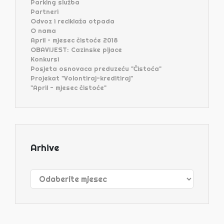
Parking služba
Partneri
Odvoz i reciklaža otpada
O nama
April – mjesec čistoće 2018
OBAVIJEST: Cazinske pijace
Konkursi
Posjeta osnovaca preduzeću "Čistoća"
Projekat "Volontiraj-kreditiraj"
"April - mjesec čistoće"
Arhive
Arhive