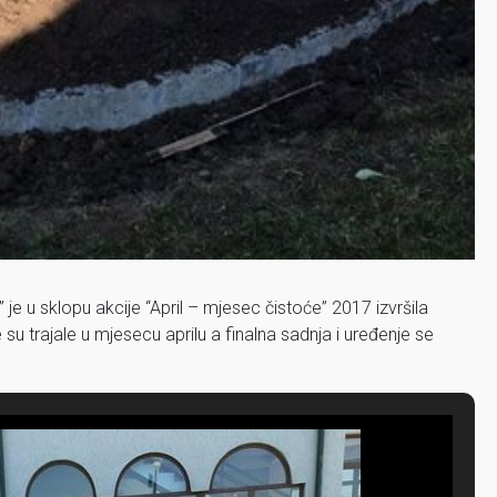
 u sklopu akcije “April – mjesec čistoće” 2017 izvršila
su trajale u mjesecu aprilu a finalna sadnja i uređenje se