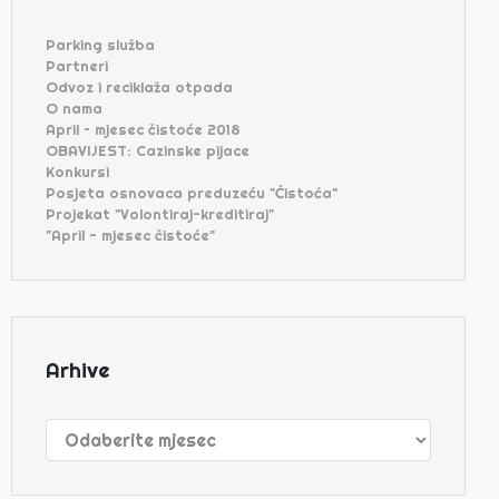
Parking služba
Partneri
Odvoz i reciklaža otpada
O nama
April – mjesec čistoće 2018
OBAVIJEST: Cazinske pijace
Konkursi
Posjeta osnovaca preduzeću "Čistoća"
Projekat "Volontiraj-kreditiraj"
"April - mjesec čistoće"
Arhive
Arhive