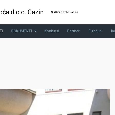
oća d.o.o. Cazin
Službena web stranica
TI
DOKUMENTI
Konkursi
Partneri
E-račun
Ja