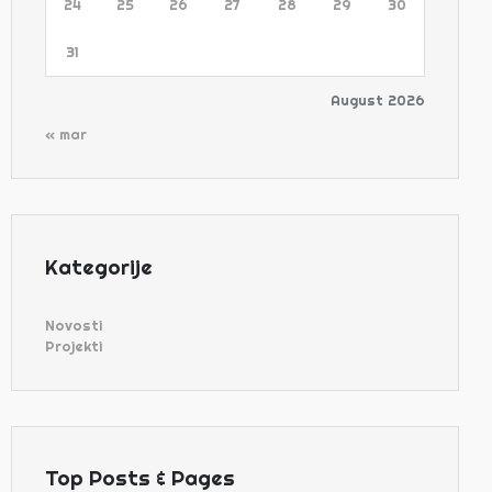
24
25
26
27
28
29
30
31
August 2026
« mar
Kategorije
Novosti
Projekti
Top Posts & Pages