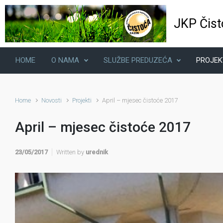
Skip to main content
JKP Čist
HOME
O NAMA
SLUŽBE PREDUZEĆA
PROJEK
Home
Novosti
Projekti
April – mjesec čistoće 2017
April – mjesec čistoće 2017
23/05/2017
Written by
urednik