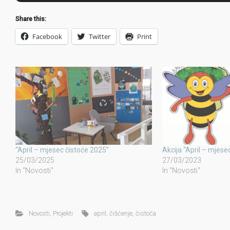
Share this:
Facebook
Twitter
Print
“April – mjesec čistoće 2025”
Akcija “April – mjese
25/03/2025
27/03/2023
In "Novosti"
In "Novosti"
Novosti
,
Projekti
april
,
čišćenje
,
čistoća