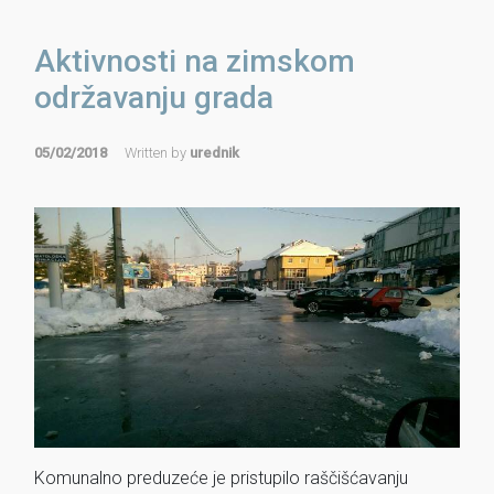
Aktivnosti na zimskom
održavanju grada
05/02/2018
Written by
urednik
Komunalno preduzeće je pristupilo raščišćavanju