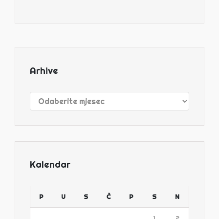
Arhive
Arhive
Kalendar
P
U
S
Č
P
S
N
1
2