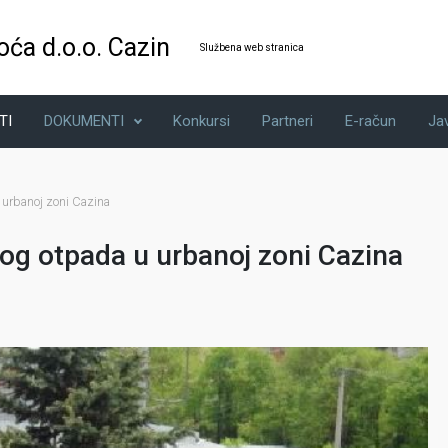
oća d.o.o. Cazin
Službena web stranica
TI
DOKUMENTI
Konkursi
Partneri
E-račun
Ja
 urbanoj zoni Cazina
og otpada u urbanoj zoni Cazina