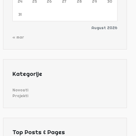
24
25
26
27
28
29
30
31
August 2026
« mar
Kategorije
Novosti
Projekti
Top Posts & Pages