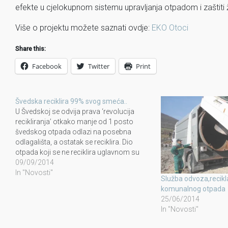
efekte u cjelokupnom sistemu upravljanja otpadom i zaštiti 
Više o projektu možete saznati ovdje:
EKO Otoci
Share this:
Facebook
Twitter
Print
Švedska reciklira 99% svog smeća..
U Švedskoj se odvija prava ‘revolucija
recikliranja’ otkako manje od 1 posto
švedskog otpada odlazi na posebna
odlagališta, a ostatak se reciklira. Dio
otpada koji se ne reciklira uglavnom su
otrovne tvari koje se odlažu u zatvorenim
09/09/2014
spremnicima, kako ne bi zagađivali
In "Novosti"
Služba odvoza,recikl
podzemne vode i atmosferu. Ova
komunalnog otpada
skandinavska država je…
25/06/2014
In "Novosti"