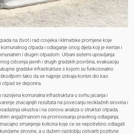
pada na život i rad covjeka i klimatske promjene koje
komunalnog otpada i odlaganje onog dijela koji je inertan i
omunalnim i drugim otpadom. Urbani sistemi upravljanja
og cišcenja javnih i drugih gradskih površina, evakuaciju
ukupne gradske infrastrukture s kojom su funkcionalno
škodljivim tako da se najprije izdvaja korisni dio kao
i otpad se deponira.
razvijena komunalna infrastruktura u svrhu jacanja i
renje znacajnijih rezultata na povecanju reciklažnih sirovina i
sadašnja iskustva i na osnovu analiza o strukturi otpada,
datnim angažmanom na promovisanju pravilnog odlaganja,
nacajno smanjenje kolicina koje ce se nepotrebno odlagati
undarne sirovine, a u dužem razdoblju ostvariti pozitivne