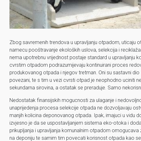
Zbog savremenih trendova u upravljanju otpadom, uticaju ot
namecu pooštravanje ekoloških uslova, selekcija i reciklaža 
nema upotrebnu vrijednost postaje standard u upravljanju k
cvrstim otpadom podrazumijevaju kontinuirani proces redovn
produkovanog otpada i njegov tretman. Oni su sastavni dio 
povezani, te s tim u vezi cvrsti otpad je neophodno uciniti ne
sekundarna sirovina, a ostatak se preraduje. Samo nekorisn
Nedostatak finansijskih mogucnosti za ulaganje i nedovoljno 
unaprijedenja procesa selekcije otpada ne dozvoljavaju ostva
manjih kolicina deponovanog otpada. Ipak, imajuci u vidu do
izvjesno je da se uspostavljanjem sistema eko-otoka i do
prikupljanja i upravljanja komunalnim otpadom omogucava z
na deponiju te samim tim povecati korisnost otpada kao sek