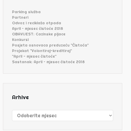
Parking služba
Partneri
Odvoz i reciklaža otpada
April – mjesec čistoće 2018
OBAVIJEST: Cazinske pijace
Konkursi
Posjeta osnovaca preduzeću "Čistoća"
Projekat "Volontiraj-kreditiraj"
"April - mjesec čistoće"
Sastanak: April – mjesec čistoće 2018
Arhive
Arhive