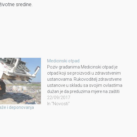
životne sredine.
Medicinski otpad
Poziv građanima Medicinski otpad je
otpad koji se proizvodi u zdravstvenim
ustanovama. Rukovoditelj zdravstvene
ustanove u skladu sa svojim ovlastima
dužan je da preduzima mjere na zaštiti
djelatnika zdravstvene ustanove, djelatnika
22/09/2017
na transportu otpada i sektora za
In "Novosti"
aže i deponovanja
upravljanje otpadom kao i na zaštiti šire
javnosti od rizika po zdravlje kao…