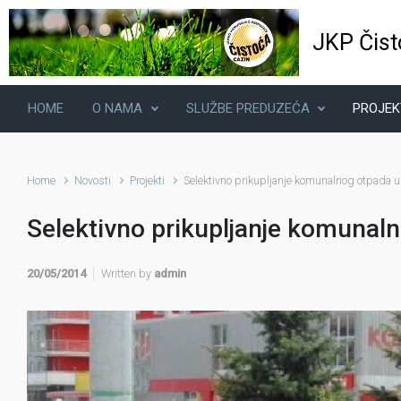
Skip to main content
JKP Čist
HOME
O NAMA
SLUŽBE PREDUZEĆA
PROJEK
Home
Novosti
Projekti
Selektivno prikupljanje komunalnog otpada u
Selektivno prikupljanje komunaln
20/05/2014
Written by
admin