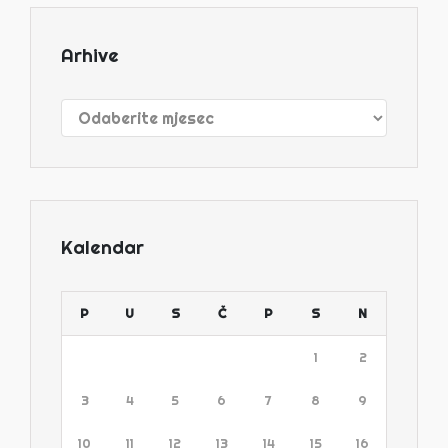
Arhive
Arhive
Kalendar
P
U
S
Č
P
S
N
1
2
3
4
5
6
7
8
9
10
11
12
13
14
15
16