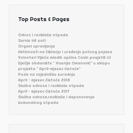
Top Posts & Pages
Odvoz i reciklaža otpada
Servis 48 sati
Organi upravljanja
Aktivnosti na čišćenju i uređenju putnog pojasa
Volonteri Vijeća mladih općine Cazin posjetili JU
Dječije obdanište " Hasnija Omanović" u sklopu
projekta " April-mjesec čistoće"
Poziv na zajedničku suradnju
April – mjesec čistoće 2018
Služba odvoza i reciklaže otpada
April – mjesec čistoće 2017
Služba odvoza,reciklaže i deponovanja
komunalnog otpada