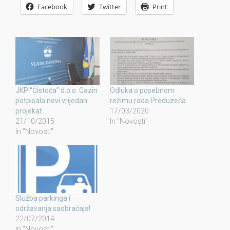
Facebook
Twitter
Print
JKP “Čistoća” d.o.o. Cazin
Odluka o posebnom
potpisala novi vrijedan
režimu rada Preduzeća
projekat
17/03/2020
21/10/2015
In "Novosti"
In "Novosti"
Služba parkinga i
održavanja saobraćaja!
22/07/2014
In "Novosti"