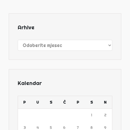
Arhive
Arhive
Kalendar
P
U
S
Č
P
S
N
1
2
3
4
5
6
7
8
9