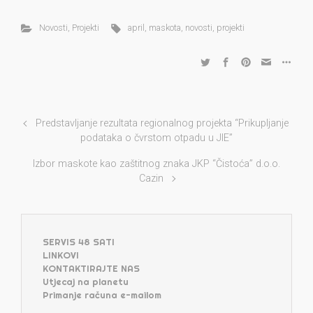
Novosti
,
Projekti
april
,
maskota
,
novosti
,
projekti
Predstavljanje rezultata regionalnog projekta “Prikupljanje
podataka o čvrstom otpadu u JIE”
Izbor maskote kao zaštitnog znaka JKP “Čistoća” d.o.o.
Cazin
SERVIS 48 SATI
LINKOVI
KONTAKTIRAJTE NAS
Utjecaj na planetu
Primanje računa e-mailom