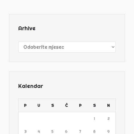
Arhive
Arhive
Kalendar
P
U
S
Č
P
S
N
1
2
3
4
5
6
7
8
9