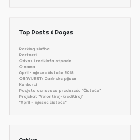
Top Posts & Pages
Parking služba
Partneri
Odvoz i reciklaža otpada
O nama
April – mjesec čistoće 2018
OBAVIJEST: Cazinske pijace
Konkursi
Posjeta osnovaca preduzeću "Čistoća"
Projekat "Volontiraj-kreditiraj"
"April - mjesec čistoće"
Arhive