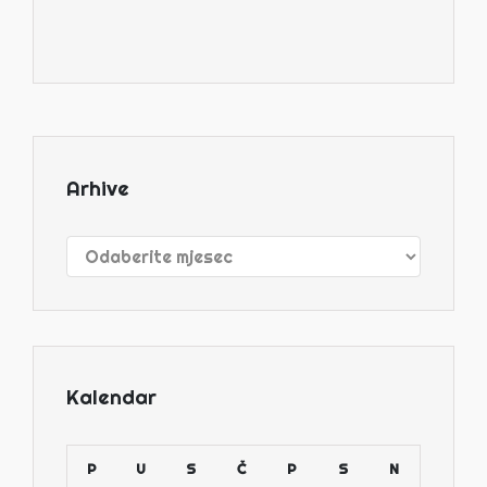
Arhive
Arhive
Kalendar
P
U
S
Č
P
S
N