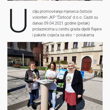
U
cilju promoviranja mjeseca čistoće
volonteri JKP “Čistoća” d.o.o. Cazin su
danas 09.04.2021.godine (petak)
prolaznicima u centru grada dijelili flajere
i pakete cvijeća sa eko – porukama.