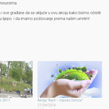
 resursima.
sve građane da se uključe u ovu akciju kako bismo očistili
aju lijepo i da imamo poštovanje prema našim umrlim!
će 2017
Akcija “April – mjesec čistoće”
21/04/2016