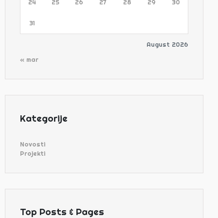
24
25
26
27
28
29
30
31
August 2026
« mar
Kategorije
Novosti
Projekti
Top Posts & Pages