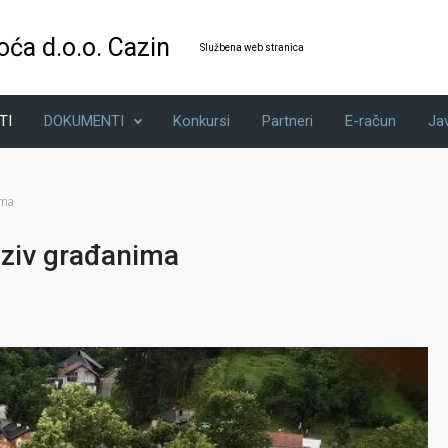
oća d.o.o. Cazin
Službena web stranica
TI
DOKUMENTI
Konkursi
Partneri
E-račun
Ja
ima
oziv građanima