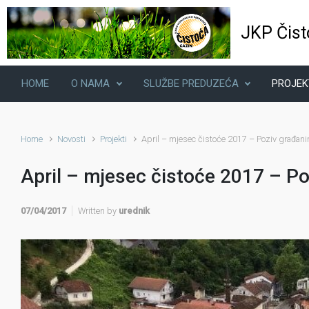
Skip to main content
JKP Čist
HOME
O NAMA
SLUŽBE PREDUZEĆA
PROJEK
Home
Novosti
Projekti
April – mjesec čistoće 2017 – Poziv građan
April – mjesec čistoće 2017 – P
07/04/2017
Written by
urednik