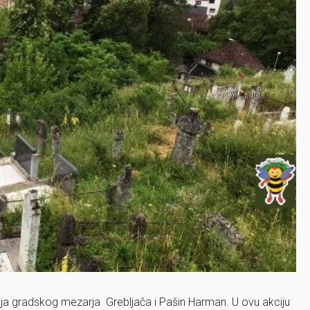
ćenja gradskog mezarja Grebljača i Pašin Harman. U ovu akciju