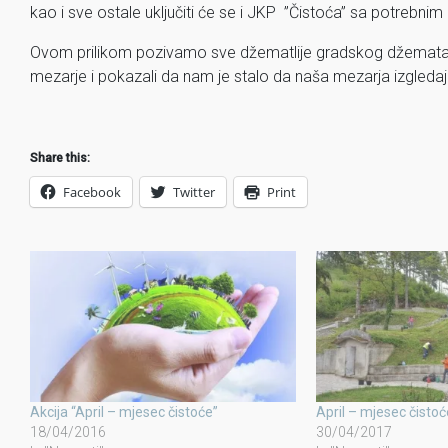
kao i sve ostale uključiti će se i JKP ”Čistoća” sa potrebnim
Ovom prilikom pozivamo sve džematlije gradskog džemata i 
mezarje i pokazali da nam je stalo da naša mezarja izgled
Share this:
Facebook
Twitter
Print
Akcija “April – mjesec čistoće”
April – mjesec čisto
18/04/2016
30/04/2017