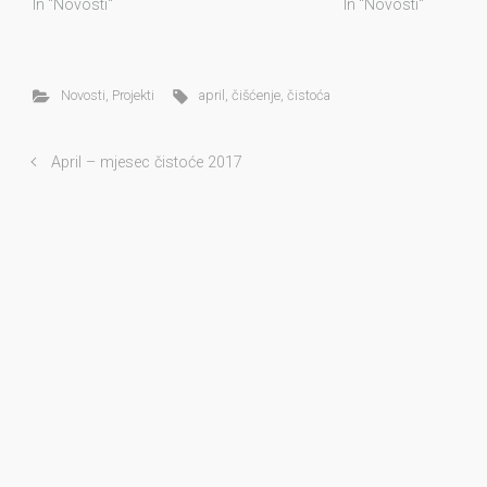
In "Novosti"
In "Novosti"
Novosti
,
Projekti
april
,
čišćenje
,
čistoća
April – mjesec čistoće 2017