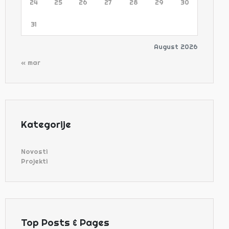
24
25
26
27
28
29
30
31
August 2026
« mar
Kategorije
Novosti
Projekti
Top Posts & Pages