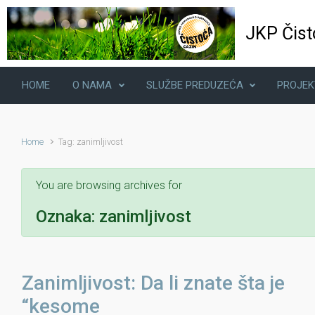
Skip to main content
JKP Čist
HOME
O NAMA
SLUŽBE PREDUZEĆA
PROJEK
Home
Tag: zanimljivost
You are browsing archives for
Oznaka:
zanimljivost
Zanimljivost: Da li znate šta je
“kesome