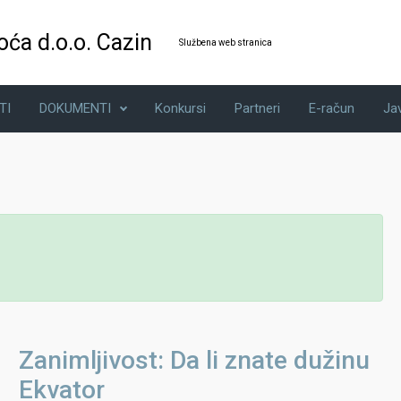
oća d.o.o. Cazin
Službena web stranica
TI
DOKUMENTI
Konkursi
Partneri
E-račun
Ja
Zanimljivost: Da li znate dužinu
Ekvator