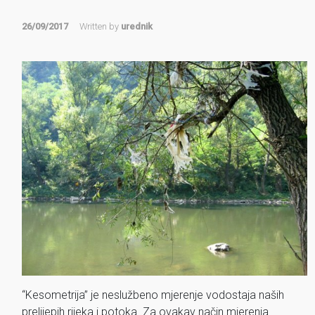
26/09/2017
Written by
urednik
“Kesometrija” je neslužbeno mjerenje vodostaja naših
prelijepih rijeka i potoka. Za ovakav način mjerenja