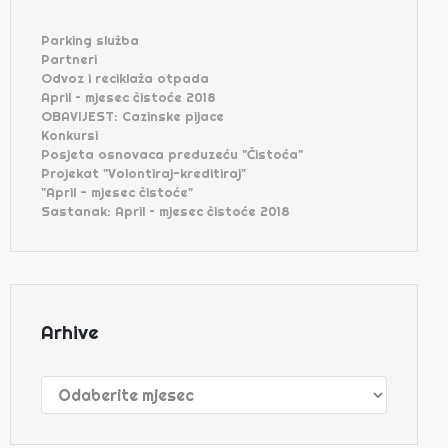
Parking služba
Partneri
Odvoz i reciklaža otpada
April – mjesec čistoće 2018
OBAVIJEST: Cazinske pijace
Konkursi
Posjeta osnovaca preduzeću "Čistoća"
Projekat "Volontiraj-kreditiraj"
"April - mjesec čistoće"
Sastanak: April – mjesec čistoće 2018
Arhive
Arhive