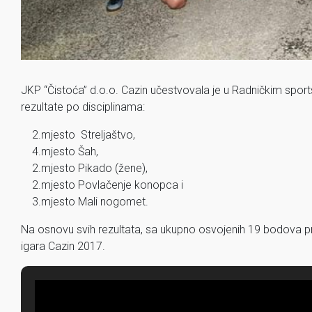
JKP “Čistoća” d.o.o. Cazin učestvovala je u Radničkim spor
rezultate po disciplinama:
2.mjesto Streljaštvo,
4.mjesto Šah,
2.mjesto Pikado (žene),
2.mjesto Povlačenje konopca i
3.mjesto Mali nogomet.
Na osnovu svih rezultata, sa ukupno osvojenih 19 bodova p
igara Cazin 2017.