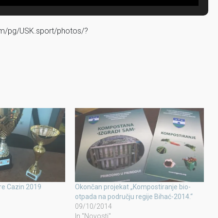
om/pg/USK.sport/photos/?
re Cazin 2019
Okončan projekat „Kompostiranje bio-
otpada na području regije Bihać-2014.“
09/10/2014
In "Novosti"