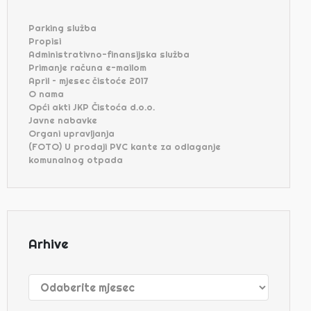
Parking služba
Propisi
Administrativno-finansijska služba
Primanje računa e-mailom
April – mjesec čistoće 2017
O nama
Opći akti JKP Čistoća d.o.o.
Javne nabavke
Organi upravljanja
(FOTO) U prodaji PVC kante za odlaganje
komunalnog otpada
Arhive
Arhive