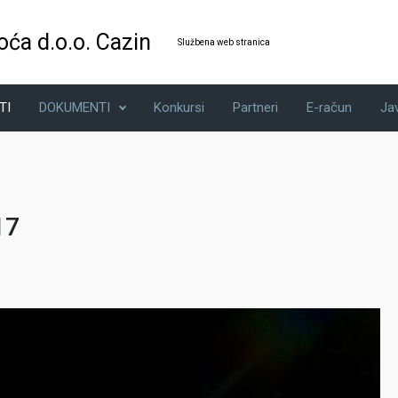
oća d.o.o. Cazin
Službena web stranica
TI
DOKUMENTI
Konkursi
Partneri
E-račun
Ja
17