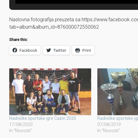
Naslovna fotografija preuzeta sa https://www.facebook.c
tab=album&album_id=876000072550062
Share this:
Facebook
Twitter
Print
Radničke sportske igre Cazin 2020
Radničke sportske ig
17/08/2020
07/08/2019
In "Novosti"
In "Novosti"