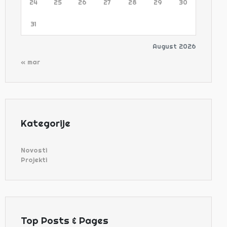
24
25
26
27
28
29
30
31
August 2026
« mar
Kategorije
Novosti
Projekti
Top Posts & Pages