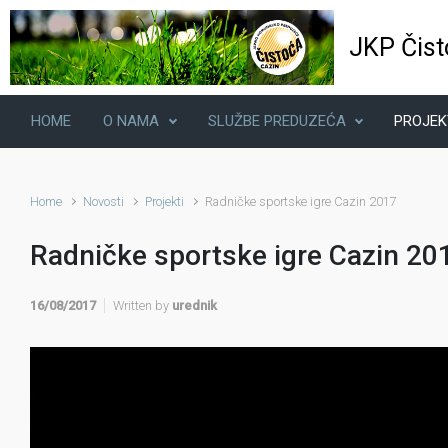
Skip to main content
JKP Čist
HOME
O NAMA
SLUŽBE PREDUZEĆA
PROJEK
Home
Novosti
Projekti
Radničke sportske igre Cazin 2017
Radničke sportske igre Cazin 20
16/08/2017
Written by
urednik