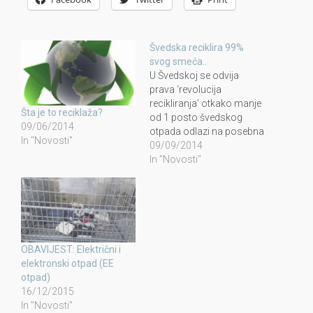
Švedska reciklira 99%
svog smeća..
U Švedskoj se odvija
prava ‘revolucija
recikliranja’ otkako manje
Šta je to reciklaža?
od 1 posto švedskog
09/06/2014
otpada odlazi na posebna
In "Novosti"
odlagališta, a ostatak se
09/09/2014
reciklira. Dio otpada koji
In "Novosti"
se ne reciklira uglavnom
su otrovne tvari koje se
odlažu u zatvorenim
spremnicima, kako ne bi
zagađivali podzemne
vode i atmosferu. Ova
OBAVIJEST: Električni i
skandinavska država je…
elektronski otpad (EE
otpad)
16/12/2015
In "Novosti"