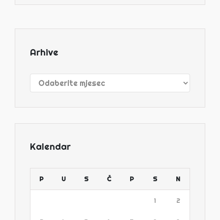
Arhive
Arhive
Kalendar
P
U
S
Č
P
S
N
1
2