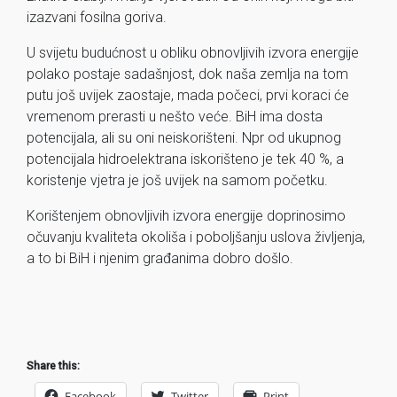
izazvani fosilna goriva.
U svijetu budućnost u obliku obnovljivih izvora energije
polako postaje sadašnjost, dok naša zemlja na tom
putu još uvijek zaostaje, mada počeci, prvi koraci će
vremenom prerasti u nešto veće. BiH ima dosta
potencijala, ali su oni neiskorišteni. Npr od ukupnog
potencijala hidroelektrana iskorišteno je tek 40 %, a
koristenje vjetra je još uvijek na samom početku.
Korištenjem obnovljivih izvora energije doprinosimo
očuvanju kvaliteta okoliša i poboljšanju uslova življenja,
a to bi BiH i njenim građanima dobro došlo.
Share this:
Facebook
Twitter
Print