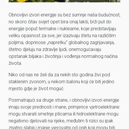
Obnovljivi izvori energije su bez sumnje naša budućnost,
no skoro čitav svijet opet bira onaj lakši, brži put do
energije poput termalne i nuklearne, koje predstavljaju
veliku opasnost za sve, jer izazivaju štetu na različitim
poljima, doprinose „napretku“ globalnog zagrijavanja,
štetno djeluju na zdravlje ljudi, onemogućavaju
opstanak biljaka i životinja i vođenja normalnog načina
života.
Niko od nas ne želi da za nekih sto godina živi pod
staklenim zvonom, u nekom balonu koji će biti jedino
mjesto gdje je život moguć.
Posmatrajući sa druge strane, i obnovljivi izvori energije
imaju svoje prednosti i mane, primjerice vjetroelektrane
mogu stvarati smetnje pticama ili hidroelektrane mogu
negativno djelovati na rijeke, međutim ti rizici su ipak
znatno slabiji i manje vjerovatni od onih koji mogu biti