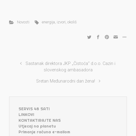
Novosti
energija
,
izvori
,
okoliš
Sastanak direktora JKP „Čistoća“ d.o.o. Cazin i
slovenskog ambasadora
Sretan Međunarodni dan žena!
SERVIS 48 SATI
LINKOVI
KONTAKTIRAJTE NAS
Utjecaj na planetu
Primanje računa e-mailom