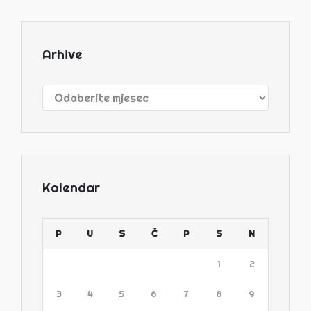
Arhive
Arhive
Kalendar
P
U
S
Č
P
S
N
1
2
3
4
5
6
7
8
9