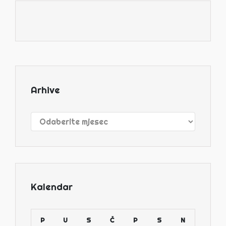
Arhive
Arhive
Kalendar
P
U
S
Č
P
S
N