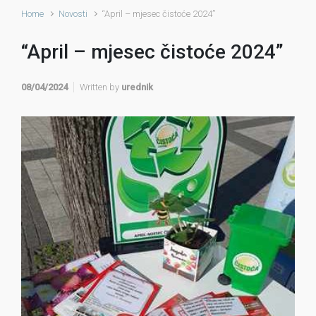
Home
Novosti
“April – mjesec čistoće 2024”
“April – mjesec čistoće 2024”
08/04/2024
Written by
urednik