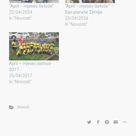
“April – mjesec čistoće”
“April – mjesec čistoće ” –
22/04/2024
Dan planete Zemlje
In "Novosti"
23/04/2024
In "Novosti"
April – mjesec čistoće
2017
25/04/2017
In "Novosti"
Novosti