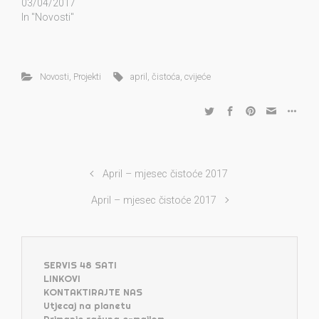
03/04/2017
In "Novosti"
Novosti
,
Projekti
april
,
čistoća
,
cvijeće
April – mjesec čistoće 2017
April – mjesec čistoće 2017
SERVIS 48 SATI
LINKOVI
KONTAKTIRAJTE NAS
Utjecaj na planetu
Primanje računa e-mailom