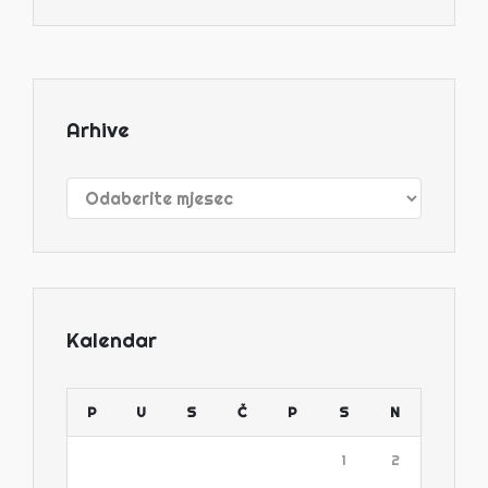
Arhive
Arhive
Kalendar
P
U
S
Č
P
S
N
1
2