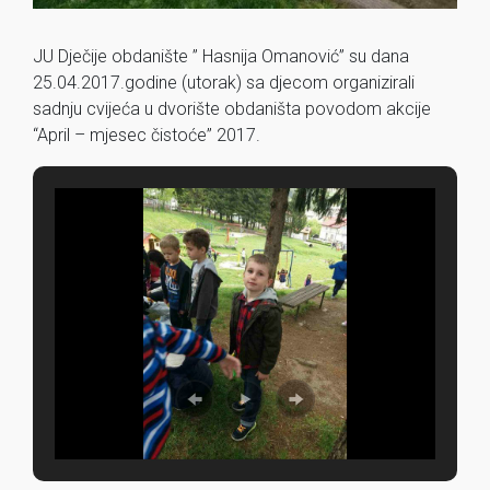
JU Dječije obdanište ” Hasnija Omanović” su dana
25.04.2017.godine (utorak) sa djecom organizirali
sadnju cvijeća u dvorište obdaništa povodom akcije
“April – mjesec čistoće” 2017.