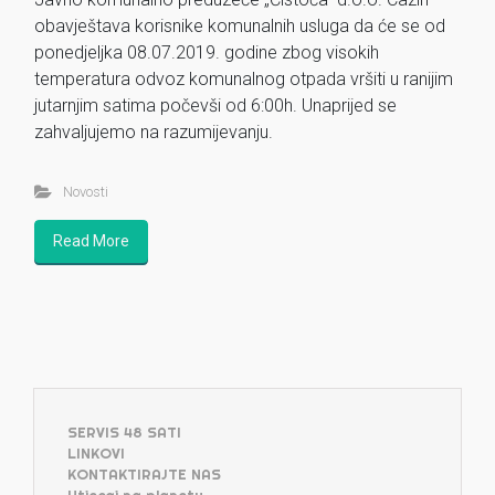
obavještava korisnike komunalnih usluga da će se od
ponedjeljka 08.07.2019. godine zbog visokih
temperatura odvoz komunalnog otpada vršiti u ranijim
jutarnjim satima počevši od 6:00h. Unaprijed se
zahvaljujemo na razumijevanju.
Novosti
Read More
SERVIS 48 SATI
LINKOVI
KONTAKTIRAJTE NAS
Utjecaj na planetu