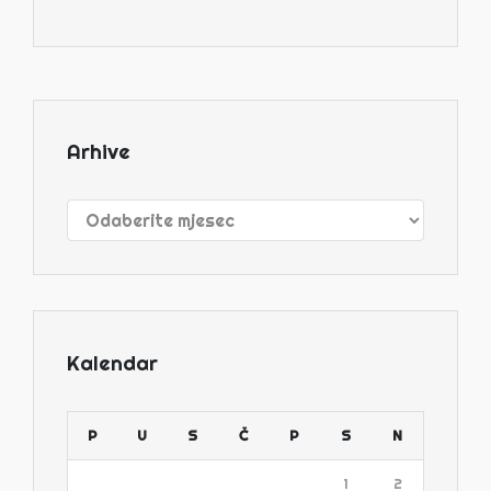
Arhive
Arhive
Kalendar
P
U
S
Č
P
S
N
1
2