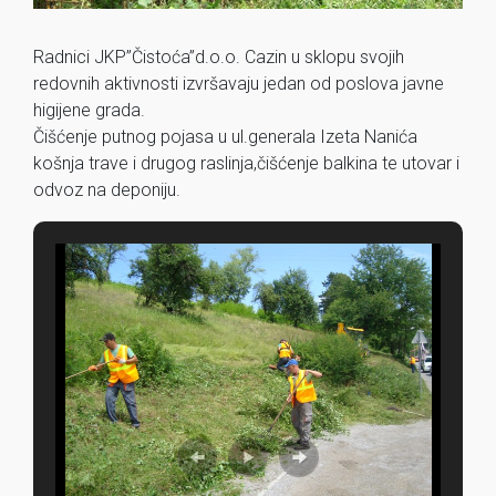
Radnici JKP”Čistoća”d.o.o. Cazin u sklopu svojih
redovnih aktivnosti izvršavaju jedan od poslova javne
higijene grada.
Čišćenje putnog pojasa u ul.generala Izeta Nanića
košnja trave i drugog raslinja,čišćenje balkina te utovar i
odvoz na deponiju.