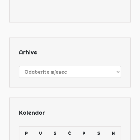
Arhive
Arhive
Kalendar
P
U
S
Č
P
S
N