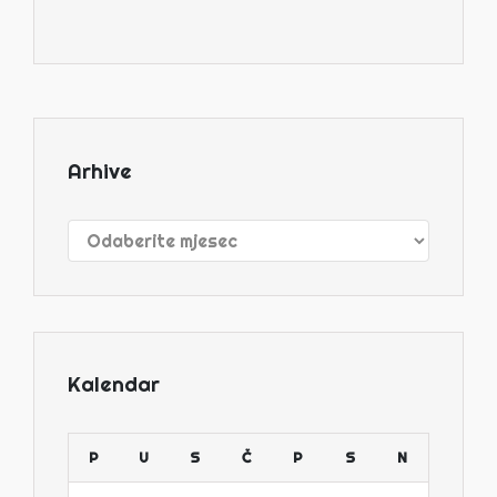
Arhive
Arhive
Kalendar
P
U
S
Č
P
S
N