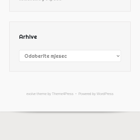
Arhive
Arhive
evolve
theme by Theme4Press • Powered by
WordPress