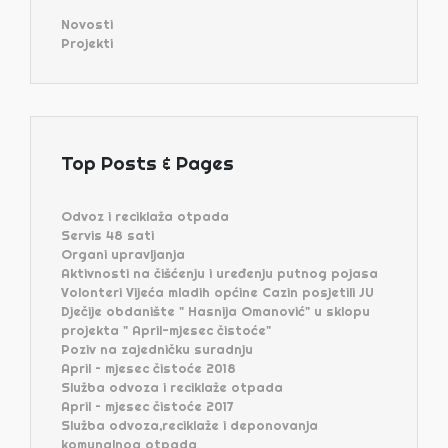
Novosti
Projekti
Top Posts & Pages
Odvoz i reciklaža otpada
Servis 48 sati
Organi upravljanja
Aktivnosti na čišćenju i uređenju putnog pojasa
Volonteri Vijeća mladih općine Cazin posjetili JU
Dječije obdanište " Hasnija Omanović" u sklopu
projekta " April-mjesec čistoće"
Poziv na zajedničku suradnju
April – mjesec čistoće 2018
Služba odvoza i reciklaže otpada
April – mjesec čistoće 2017
Služba odvoza,reciklaže i deponovanja
komunalnog otpada