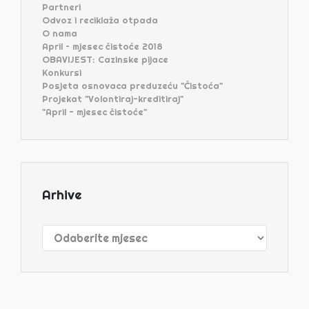
Partneri
Odvoz i reciklaža otpada
O nama
April – mjesec čistoće 2018
OBAVIJEST: Cazinske pijace
Konkursi
Posjeta osnovaca preduzeću "Čistoća"
Projekat "Volontiraj-kreditiraj"
"April - mjesec čistoće"
Arhive
Arhive