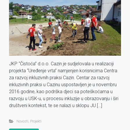
JKP “Čistoća” d.o.o. Cazin je sudjelovala u realizaciji
projekta “Uređenje vrta” namjenjen korisnicima Centra
za razvoj inkluzivnih praksi Cazin. Centar za razvoj
inkluzivnih praksi u Cazinu uspostavljen je u novembru
2016.godine, kao podrška djeci sa poteškoćama u
razvoju u USK-u, u procesu inkluzije u obrazovanju i širi
društveni kontekst, te se nalazi u sklopu JU […]
Novosti
,
Projekti