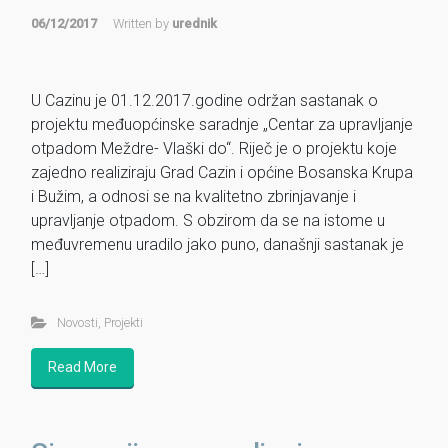
06/12/2017
Written by
urednik
U Cazinu je 01.12.2017.godine održan sastanak o
projektu međuopćinske saradnje „Centar za upravljanje
otpadom Meždre- Vlaški do“. Riječ je o projektu koje
zajedno realiziraju Grad Cazin i općine Bosanska Krupa
i Bužim, a odnosi se na kvalitetno zbrinjavanje i
upravljanje otpadom. S obzirom da se na istome u
međuvremenu uradilo jako puno, današnji sastanak je
[…]
Novosti
,
Projekti
Read More