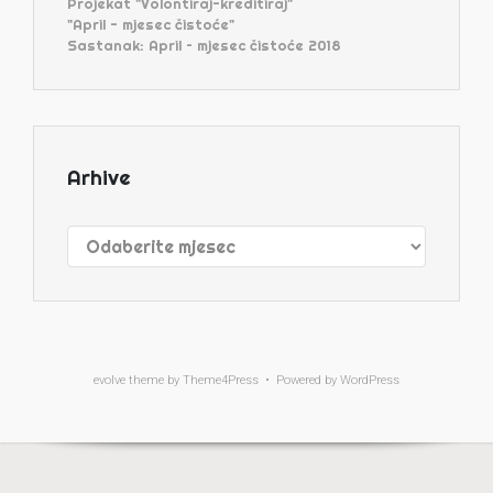
Projekat "Volontiraj-kreditiraj"
"April - mjesec čistoće"
Sastanak: April – mjesec čistoće 2018
Arhive
Arhive
evolve
theme by Theme4Press • Powered by
WordPress