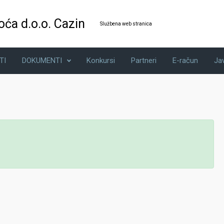
oća d.o.o. Cazin
Službena web stranica
TI
DOKUMENTI
Konkursi
Partneri
E-račun
Ja