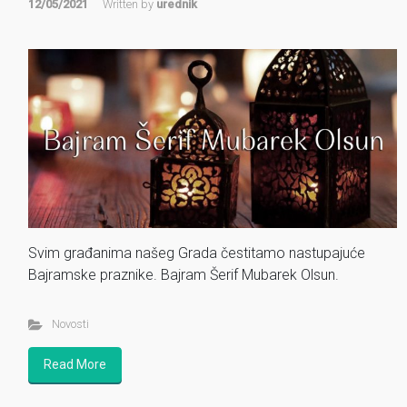
12/05/2021
Written by
urednik
Svim građanima našeg Grada čestitamo nastupajuće
Bajramske praznike. Bajram Šerif Mubarek Olsun.
Novosti
Read More