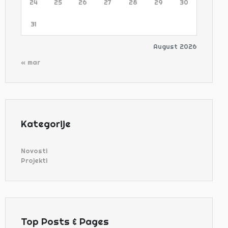
24
25
26
27
28
29
30
31
August 2026
« mar
Kategorije
Novosti
Projekti
Top Posts & Pages