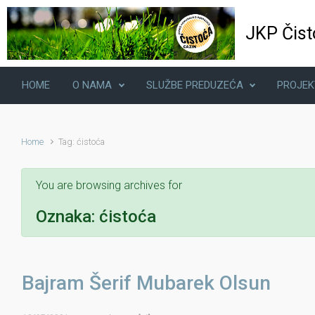
Skip to main content
JKP Čist
HOME
O NAMA
SLUŽBE PREDUZEĆA
PROJEK
Home
Tag: ćistoća
You are browsing archives for
Oznaka:
ćistoća
Bajram Šerif Mubarek Olsun