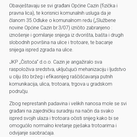
Obavještavaju se svi građani Općine Cazin (fizička i
pravna lica), te korisnici komunalnih usluga da je
članom 35.Odluke o komunalnom redu („Službene
novine Općine Cazin br.3/07) izričito zabranjeno :
iznošenje i gomilanje snijega iz dvorišta, bašta i drugih
slobodnih površina na ulice i trotoare, te bacanje
snijega ispred zgrada na ulice.
JKP „Čistoća“ d.o.o. Cazin je angažiralo sva
raspoloživa sredstva, uključujući mehanizaciju i ljudstvo
u cilju što bržeg i efikasnijeg raščišćavanja putnih
komunikacija, ulica, trotoara, trgova u gradskom
području.
Zbog neprestanih padavina i velikih nanosa mole se svi
građani na zajedničku suradnju na način da svako
ispred svojih ulaza i trotoara očisti snijeg kako bi se
omogućilo normalno kretanje pješaka trotoarima i
odvijanje saobraćaja.