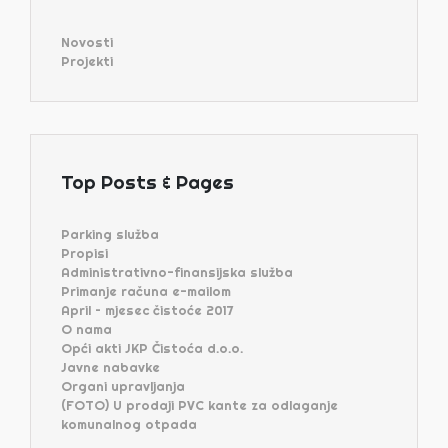
Novosti
Projekti
Top Posts & Pages
Parking služba
Propisi
Administrativno-finansijska služba
Primanje računa e-mailom
April – mjesec čistoće 2017
O nama
Opći akti JKP Čistoća d.o.o.
Javne nabavke
Organi upravljanja
(FOTO) U prodaji PVC kante za odlaganje
komunalnog otpada