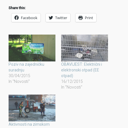
Share this:
Facebook
Twitter
Print
Poziv na zajedničku
OBAVIJEST: Električni i
suradnju
elektronski otpad (EE
30/04/2015
otpad)
In "Novosti"
16/12/2015
In "Novosti"
Aktivnosti na zimskom