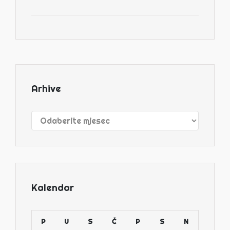
Arhive
Arhive
Kalendar
P
U
S
Č
P
S
N