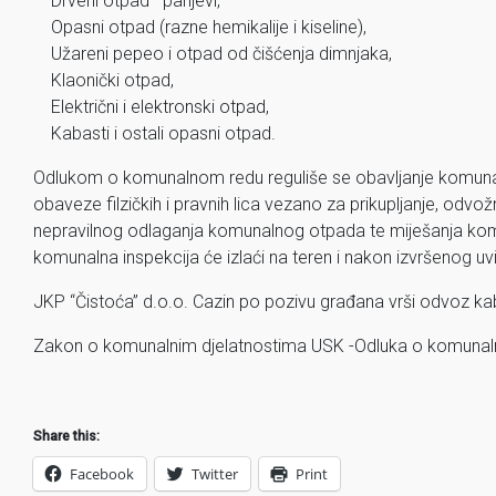
Drveni otpad—panjevi,
Opasni otpad (razne hemikalije i kiseline),
Užareni pepeo i otpad od čišćenja dimnjaka,
Klaonički otpad,
Električni i elektronski otpad,
Kabasti i ostali opasni otpad.
Odlukom o komunalnom redu reguliše se obavljanje komunalni
obaveze filzičkih i pravnih lica vezano za prikupljanje, od
nepravilnog odlaganja komunalnog otpada te miješanja k
komunalna inspekcija će izlaći na teren i nakon izvršenog uvi
JKP “Čistoća” d.o.o. Cazin po pozivu građana vrši odvoz k
Zakon o komunalnim djelatnostima USK -Odluka o komunal
Share this:
Facebook
Twitter
Print