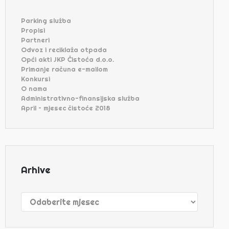
Parking služba
Propisi
Partneri
Odvoz i reciklaža otpada
Opći akti JKP Čistoća d.o.o.
Primanje računa e-mailom
Konkursi
O nama
Administrativno-finansijska služba
April – mjesec čistoće 2018
Arhive
Arhive