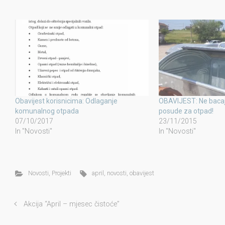
Obavijest korisnicima: Odlaganje
OBAVIJEST: Ne bacajte
komunalnog otpada
posude za otpad!
07/10/2017
23/11/2015
In "Novosti"
In "Novosti"
Novosti
,
Projekti
april
,
novosti
,
obavijest
Akcija “April – mjesec čistoće”