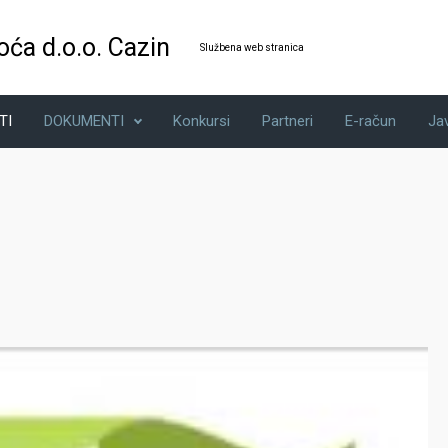
oća d.o.o. Cazin
Službena web stranica
TI
DOKUMENTI
Konkursi
Partneri
E-račun
Ja