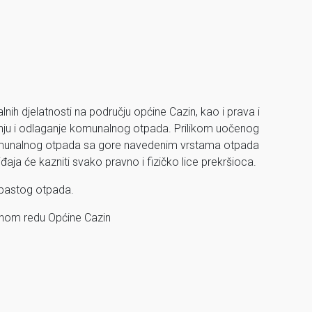
h djelatnosti na području općine Cazin, kao i prava i
vožnju i odlaganje komunalnog otpada. Prilikom uočenog
omunalnog otpada sa gore navedenim vrstama otpada
đaja će kazniti svako pravno i fizičko lice prekršioca.
abastog otpada.
nom redu Općine Cazin