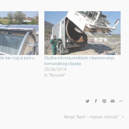
 žar i lug iz peći u
Služba odvoza,reciklaže i deponovanja
komunalnog otpada
25/06/2014
In "Novosti"
Akcija “April – mjesec čistoće”