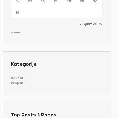
24
25
26
27
28
29
30
31
August 2026
« mar
Kategorije
Novosti
Projekti
Top Posts & Pages