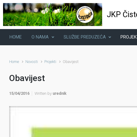
Skip to main content
JKP Čist
HOME
O NAMA
SLUŽBE PREDUZEĆA
PROJEK
Home
Novosti
Projekti
Obavijest
Obavijest
15/04/2016
Written by
urednik